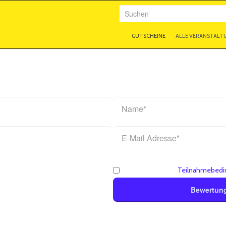
Suchen
GUTSCHEINE
ALLE VERANSTALT
 abgeben Katrin Bauerfeind
* Pflichtfelder
Ich akzeptiere die
Teilnahmebedi
Bewertun