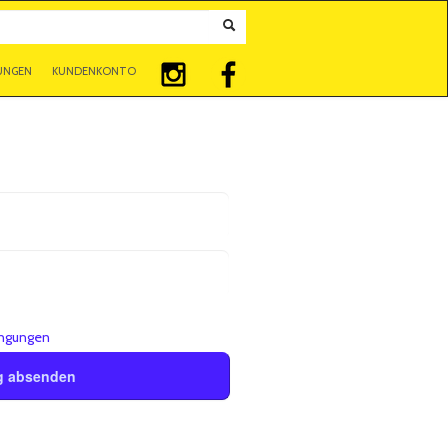
UNGEN
KUNDENKONTO
ngungen
*
g absenden