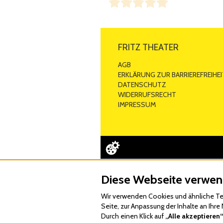
< Überschrift >
< Mein Kommentar >
Von
< Mein Name >
am 07.08.2026
FRITZ THEATER
AGB
ERKLÄRUNG ZUR BARRIEREFREIHEI
DATENSCHUTZ
WIDERRUFSRECHT
IMPRESSUM
Diese Webseite verwen
Wir verwenden Cookies und ähnliche Tec
Seite, zur Anpassung der Inhalte an Ih
Durch einen Klick auf
„Alle akzeptieren“