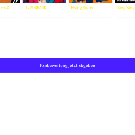
hers &
TUSSIPARK
Flying Sisters
Sing Sing
Bewertungen
0/5 ab 7 Bewertungen
Fanbewertung jetzt abgeben
 Begeisterung und Spaß bei ihren Rollen, was ich besonders gut finde, bei je
mer wieder gerne zu euch in die Vorstellung.
4, mit 10 Leuten bei Euch. Es war ein toller Nachmittag. Ihr seit super. M
aterstück
ch im Fritz und haben uns köstlich amüsiert und lauthals mitgesungen. Na