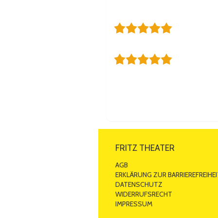
noch bei Musik und Tanz geblieben
Von
Michaela
am 08.10.2024
Tolles StÜck
Für jeden was dabei. Lieder zum Mi
Von
Bärbel
am 05.10.2024
Immer wieder 
Wie erwartet eine super Aufführun
sind sie vor Lachen fast vom Stuhl
nächste Mal.
Von
Dagmar K.
am 04.10.2024
Mehr anzeigen
Bewertungen
FRITZ THEATER
AGB
ERKLÄRUNG ZUR BARRIEREFREIHEI
DATENSCHUTZ
WIDERRUFSRECHT
IMPRESSUM