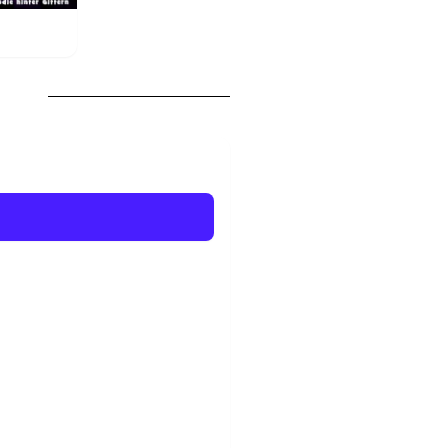
der Vorstellung wo ich bis jetzt
acht weiter so. Wir kommen wieder
ch der Aufführung wären wir gerne