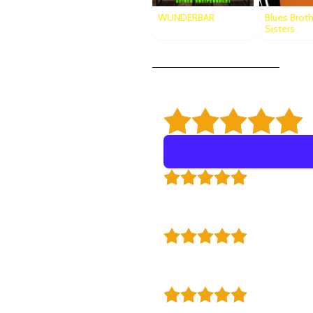
WUNDERBAR
Blues Brot
Sisters
5,
Darsteller
Alle Darsteller sind immer mit viel
war. Macht weiter so, ich komme im
Von
Günter R.
am 04.10.2024
Super
Wir waren heute Nachmittag, 12.01.2
☺
Von
Martina S.
am 12.01.2025
Amüsantes The
Wir waren mit einer Gruppe zu Besu