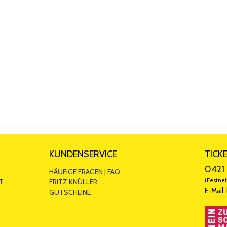
. Leider wurde das nicht angeboten. Vielen Dank für den vergnüglichen A
tsingen…… einfach ein kurzweiliger Abend. Danke.
gerne
g. Selbst unsere Jungs haben herzhaft gelacht, auch wenn sie die Songs n
 gefallen. Ich konnte dafür jedes Lied mitsingen, was für doppelten Spaß 
KUNDENSERVICE
TICK
0421 
HÄUFIGE FRAGEN | FAQ
(Festnet
T
FRITZ KNÜLLER
E-Mail:
GUTSCHEINE