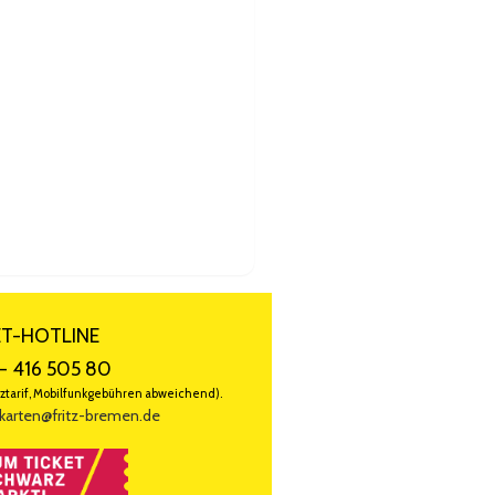
bend.
icht kannten. Besonders bei "Mama"
sorgte. Ich freue mich schon aufs
ET-HOTLINE
- 416 505 80
ztarif, Mobilfunkgebühren abweichend).
karten@fritz-bremen.de