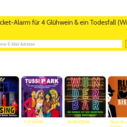
icket-Alarm für 4 Glühwein & ein Todesfall (
Ähnliche Veranstaltungen
TUSSIPARK
WUNDERBAR
Blues Bro
Sisters