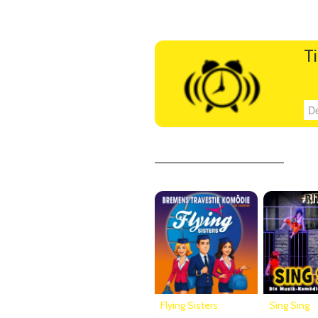
Künstlerbeschreibung
T
Deine E-Mail Adresse
Flying Sisters
Sing Sing