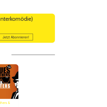
Winterkomödie)
Jetzt Abonnieren!
thers &