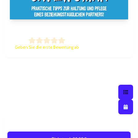
CAVEWOMAN
Geben Sie die erste Bewertung ab
Praktische Tipps zur Haltung u
Listenansi
Listena
Kalendera
21
Nov 2027
CAVEWOMAN
Sonntag
Bremen
•
FRITZ Theater
• 19:30 Uhr