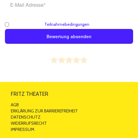
* Pflichtfelder
Ich akzeptiere die
Teilnahmebedingungen
*
Bewertung absenden
So sehen andere die Bewertung:
< Überschrift >
< Mein Kommentar >
Von
< Mein Name >
am 09.08.2026
FRITZ THEATER
AGB
ERKLÄRUNG ZUR BARRIEREFREIHEIT
DATENSCHUTZ
WIDERRUFSRECHT
IMPRESSUM