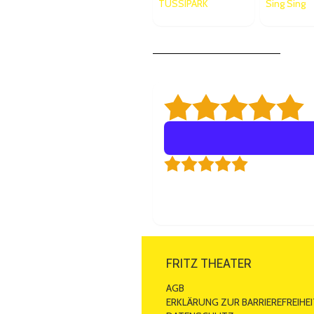
TUSSIPARK
Sing Sing
5,
Alpenglück heis
Es war eine wunderbare Premiere. E
meinem Lieblingskeller! 😁
Von
Angela M.
am 27.09.2025
FRITZ THEATER
AGB
ERKLÄRUNG ZUR BARRIEREFREIHEI