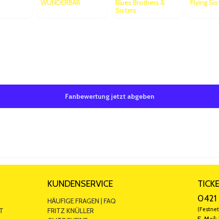
WUNDERBAR
Blues Brothers &
Flying Sis
Sisters
Bewertungen
0/5 ab 1 Bewertungen
Fanbewertung jetzt abgeben
st glücklich sein.🥳
in sehr lustiges Stück, die Zeit verging wie im Fluge. Werde bestimmt wi
KUNDENSERVICE
TICK
0421 
HÄUFIGE FRAGEN | FAQ
(Festnet
T
FRITZ KNÜLLER
E-Mail: