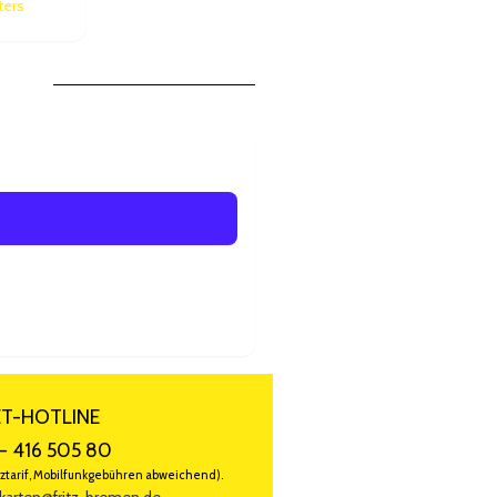
ters
eder zum Wiederholungstäter in
ET-HOTLINE
- 416 505 80
ztarif, Mobilfunkgebühren abweichend).
karten@fritz-bremen.de