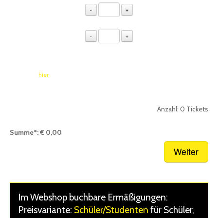
Rollstuhlplatz
-
+
inkl. 1 Begleitung
FRITZ-Loge
-
+
1 Logen-Ticket gilt für bis
zu 4 Personen
[2]
Weitere Informationen
finden Sie
hier
.
Bereits im Warenkorb:
0
Tickets
Anzahl:
0
Tickets
* Zwischensumme inkl. gesetzl. MwSt., Verkaufsgebühr zzgl. Versandkosten.
Summe*:
€ 0,00
Nächster Schritt:
Warenkorb
Im Webshop buchbare Ermäßigungen:
Preisvariante:
Schüler/Studenten
für Schüler,