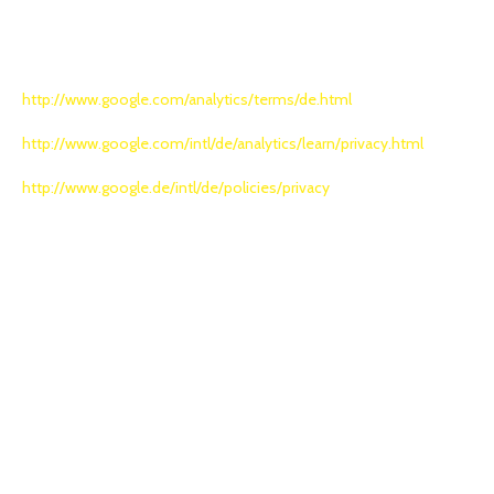
aus welchem Land bzw. Ort der Zugriff erfolgt, welche Unterseiten
aufgerufen werden und über welche Links oder Suchbegriffe
Besucher auf unsere Webseite gelangen. Die Nutzerbedingungen
von Google Analytics finden Sie unter
http://www.google.com/analytics/terms/de.html
. Eine Übersicht
zum Datenschutz bei Google Analytics ist unter
http://www.google.com/intl/de/analytics/learn/privacy.html
abrufbar. Die Datenschutzerklärung von Google lässt sich unter
http://www.google.de/intl/de/policies/privacy
einsehen.
15.2 Zweck
Die Verarbeitung erfolgt, um die Nutzung unserer Webseite
auswerten zu können. Die dadurch gewonnenen Informationen
dienen der Verbesserung und bedarfsgerechten Gestaltung
unseres Online-Auftritts.
15.3 Rechtsgrundlage
Die Verarbeitung ist zur Wahrung der überwiegenden berechtigten
Interessen des Verantwortlichen erforderlich (Art. 6 Abs. 1 lit. f
DSGVO). Unser berechtigtes Interesse liegt in dem, in Ziffer 15.2
benannten Zweck.