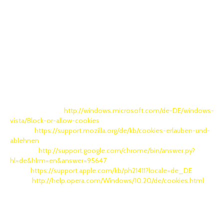
mit Ablauf der angegebenen Speicherdauer gelöscht. Da Cookies
auf Ihrem Endgerät gespeichert werden, haben Sie als Nutzer auch
die volle Kontrolle über die Verwendung von Cookies. Durch eine
Änderung der Einstellungen in Ihrem Internetbrowser können Sie
die Übertragung von Cookies deaktivieren oder einschränken.
Nachfolgend haben wir für Sie die Links zusammengestellt, die Sie
zu Anleitungen führen, wie Sie die Einstellungen bei den gängigen
Browsern verändern können. Weitere Informationen erhalten sie
im Support Menu Ihres Browsers:
Internet Explorer:
http://windows.microsoft.com/de-DE/windows-
vista/Block-or-allow-cookies
Firefox:
https://support.mozilla.org/de/kb/cookies-erlauben-und-
ablehnen
Chrome:
http://support.google.com/chrome/bin/answer.py?
hl=de&hlrm=en&answer=95647
Safari:
https://support.apple.com/kb/ph21411?locale=de_DE
Opera:
http://help.opera.com/Windows/10.20/de/cookies.html
Bereits gespeicherte Cookies können jederzeit gelöscht werden.
Dies kann auch automatisiert erfolgen. Werden Cookies für unsere
Webseite deaktiviert, können einzelne Funktionen unserer
Webseite nicht oder nur eingeschränkt genutzt werden.