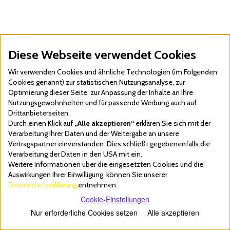
wiederzuerkennen. Sofern Sie Webseiten eines Adwords-Kunden
besuchen und das auf Ihrem Endgerät gespeicherte Cookie noch
nicht abgelaufen ist, können Google und der Kunde erkennen,
dass der Nutzer auf die Anzeige geklickt hat und auf unsere
Webseite weitergeleitet wurde. Jedem Adwords-Kunden wird ein
Diese Webseite verwendet Cookies
anderes Cookie zugeordnet. Cookies können somit nicht über die
Webseiten von Adwords-Kunden nachverfolgt werden. Wir selbst
Wir verwenden Cookies und ähnliche Technologien (im Folgenden
verarbeiten mit unseren Google Adwords Werbemaßnahmen
Cookies genannt) zur statistischen Nutzungsanalyse, zur
keine personenbezogenen Daten. Google stellt uns lediglich
Optimierung dieser Seite, zur Anpassung der Inhalte an Ihre
statistische Auswertungen zur Verfügung. Anhand dieser
Nutzungsgewohnheiten und für passende Werbung auch auf
Auswertungen können wir erkennen, welche der eingesetzten
Drittanbieterseiten.
Werbemaßnahmen besonders effektiv sind. Weitergehende
Durch einen Klick auf
„Alle akzeptieren“
erklären Sie sich mit der
Daten aus dem Einsatz der Werbemittel erhalten wir nicht,
Verarbeitung Ihrer Daten und der Weitergabe an unsere
insbesondere können wir die Nutzer nicht anhand dieser
Vertragspartner einverstanden. Dies schließt gegebenenfalls die
Informationen identifizieren. Wenn Sie unsere Webseite
Verarbeitung der Daten in den USA mit ein.
besuchen wird daher eine Verbindung zu den Google-Servern
Weitere Informationen über die eingesetzten Cookies und die
hergestellt. Wir haben keinen Einfluss auf den Umfang und die
Auswirkungen Ihrer Einwilligung, können Sie unserer
weitere Verwendung der Daten, die durch den Einsatz von Google
Datenschutzerklärung
entnehmen.
Adwords Conversion durch Google erhoben werden und
informieren Sie daher entsprechend unserem Kenntnisstand:
Cookie-Einstellungen
Durch die Einbindung von Google Adwords Conversion erhält
Nur erforderliche Cookies setzen
Alle akzeptieren
Google die Information, welche Unterseite unserer Webseite Sie
aufgerufen oder eine Anzeige von uns angeklickt haben. Sofern