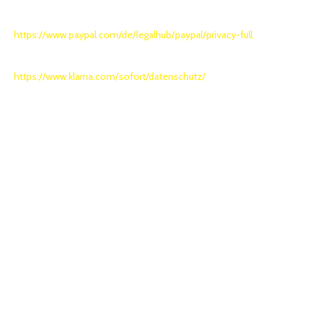
Royal, L-2449 Luxemburg. Weitere Informationen zum
Datenschutz bei PayPal finden Sie unter
https://www.paypal.com/de/legalhub/paypal/privacy-full
- Sofortüberweisung: Sofort GmbH. Weitere Informationen zum
Datenschutz bei Sofortüberweisung finden Sie unter:
https://www.klarna.com/sofort/datenschutz/
- Kreditkarte: Saferpay SIX Payment Services AG, Hardturmstrasse
201, Postfach 1521, CH-8021 Zürich
- Kauf auf Vorkasse: white label eCommerce GmbH, Dammtorwall
7a, 20354 Hamburg
8. KONTAKTFORMULAR UND
KONTAKTAUFNAHME PER E-MAIL
8.1 Beschreibung der Verarbeitung
Zur Kontaktaufnahme haben wir auf unserer Webseite ein
Kontaktformular bereitgestellt. In diesem Formular werden Sie
gebeten, Ihre E-Mail-Adresse, Ihren Namen und eine Nachricht an
uns einzugeben. Wenn Sie den Button „Absenden“ betätigen,
werden die Daten an uns übertragen. Das Kontaktformular kann nur
übermittelt werden, wenn Sie durch Anklicken der entsprechenden
Checkbox unsere Datenschutzbestimmungen akzeptieren. Sie