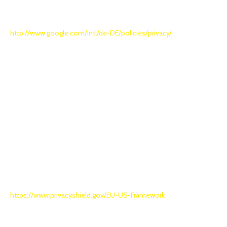
Nutzerprofile ein Widerspruchsrecht zu, für dessen Ausübung Sie
sich direkt an Google wenden müssen. Weitere Informationen
zum Datenschutz bei Google finden sie unter:
http://www.google.com/intl/de-DE/policies/privacy/
.
14.2 Zweck
Die Verarbeitung erfolgt, um Ihnen eine interaktive Landkarte auf
unserer Webseite anzeigen zu können.
14.3 Rechtsgrundlage
Die Verarbeitung ist zur Wahrung der überwiegenden berechtigten
Interessen des Verantwortlichen erforderlich (Art. 6 Abs. 1 lit. f
DSGVO). Unser berechtigtes Interesse liegt in dem, in Ziffer 14.2
benannten Zweck.
14.4 Empfänger und Übermittlung in Drittstaaten
Google verarbeitet Ihre personenbezogenen Daten auch in den
USA und hat sich dem EU-US-Privacy-Shield unterworfen. Weitere
Informationen zum EU-US-Privacy-Shield finden Sie unter:
https://www.privacyshield.gov/EU-US-Framework
.
15. GOOGLE ANALYTICS