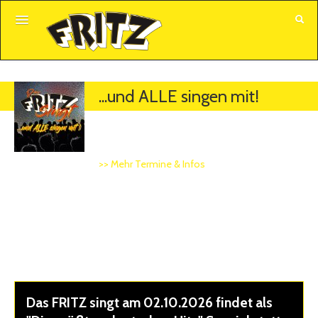
GUTSCHEINE
...und ALLE singen mit!
ALLE VERANSTALTUNGEN
DAS FRITZ SINGT • 02.10.2026,
KUNDENKONTO
20:00 • BREMEN
>> Mehr Termine & Infos
Spielstätte: FRITZ Theater, Herdentorsteinweg 39,
28195 Bremen
Beginn: 20:00 Uhr • Einlass: 18:00 Uhr
Das FRITZ singt am 02.10.2026 findet als