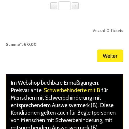
Rollstuhlplatz
-
+
inkl. 1 Begleitung
Bereits im Warenkorb:
0
Tickets
Anzahl:
0
Tickets
* Zwischensumme inkl. gesetzl. MwSt., Verkaufsgebühr zzgl. Versandkosten.
Summe*:
€ 0,00
Nächster Schritt:
Warenkorb
Im Webshop buchbare Ermäßigungen:
Preisvariante:
Schwerbehinderte mit B
für
Menschen mit Schwerbehinderung mit
entsprechendem Ausweisvermerk (B). Diese
Konditionen gelten auch für Begleitpersonen
von Menschen mit Schwerbehinderung, mit
entsprechendem Ausweisvermerk (B).