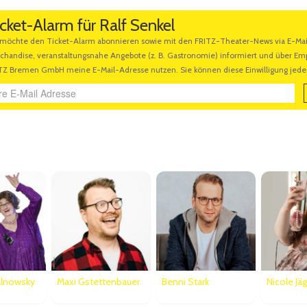
cket-Alarm für Ralf Senkel
Ähnliche Veranstaltungen
llnowsky
Maxi Gstettenbauer
Benni Stark
Nicole Jäg