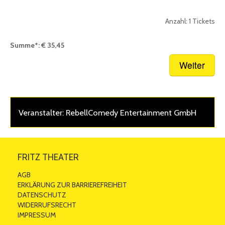
Bereits im Warenkorb:
0
Tickets
Anzahl:
1
Tickets
* Zwischensumme inkl. gesetzl. MwSt., Verkaufsgebühr zzgl. Versandkosten.
Summe*:
€ 35,45
Nächster Schritt:
Warenkorb
Veranstalter: RebellComedy Entertainment GmbH
FRITZ THEATER
AGB
ERKLÄRUNG ZUR BARRIEREFREIHEIT
DATENSCHUTZ
WIDERRUFSRECHT
IMPRESSUM