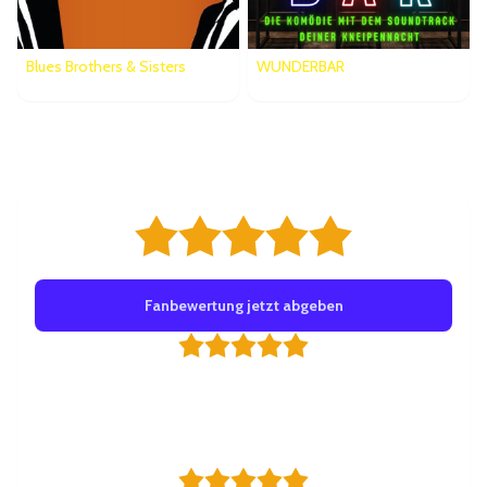
Blues Brothers & Sisters
WUNDERBAR
Bewertungen
5,0/5 ab 2 Bewertungen
Fanbewertung jetzt abgeben
Tolle Atmosphäre und super Show
Ein tolles kleines Theater. Egal wo man sitzt, man sieht und
hört immer alles. Die Mitarbeiter sind auch immer sehr nett.
Sing Sing dort war super.
Von
Jenny
am 11.02.2022