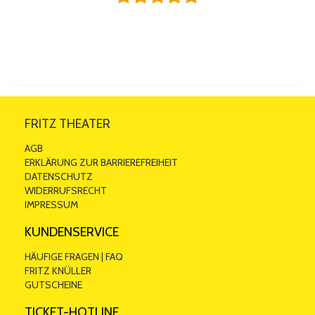
Wunderbare Show!
Tolle Show mit tollen Künstlern, schöne Atmosphäre und
aufmerksames Personal. Wir hatten das Glück direkt an der
Bühne sitzen zu können!
Von
Manfred
am 11.12.2021
FRITZ THEATER
AGB
ERKLÄRUNG ZUR BARRIEREFREIHEIT
DATENSCHUTZ
WIDERRUFSRECHT
IMPRESSUM
KUNDENSERVICE
HÄUFIGE FRAGEN | FAQ
FRITZ KNÜLLER
GUTSCHEINE
TICKET-HOTLINE