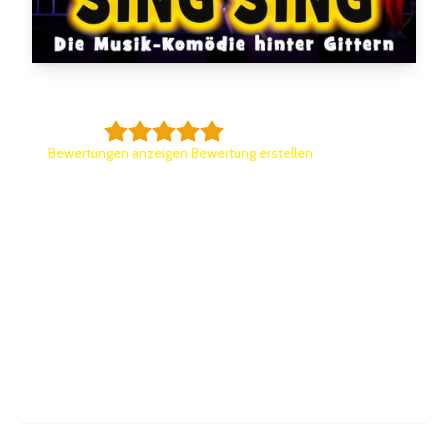
Sing Sing
5,0/5
Bewertungen anzeigen
|
Bewertung erstellen
Ein Blick hinter die Mauern der JVA Schwachhausen:
Fünf außergewöhnliche Insassinnen und ein
überforderter Aufseher sorgen für Chaos, Humor
und Überraschungen. Aus der Haft heraus entsteht
eine Girlband – mit jeder Menge 90er- und
2000er-Hits. Eine musikalische Komödie voller
Witz, Drama und schräger Wendungen.