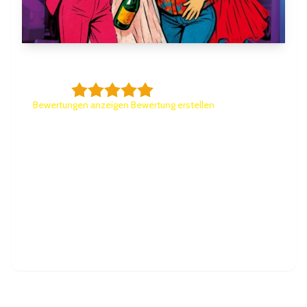
TUSSIPARK
5,0/5
Bewertungen anzeigen
|
Bewertung erstellen
Vier Frauen treffen zufällig in einem Parkhaus
aufeinander – unterschiedlich, aber vereint durch
ein Problem: Männer. Gemeinsam gründen sie den
TUSSIPARK, feiern ihren Frust und sagen
Miesepetern den Kampf an. Doch die Nacht bleibt
nicht ohne Folgen...
Die Musik-Komödie zum Mitsin